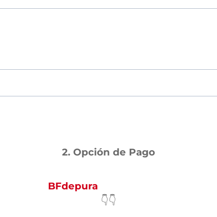
2. Opción de Pago
Escribe “
BFdepura
” y obtén el descuento
👇👇